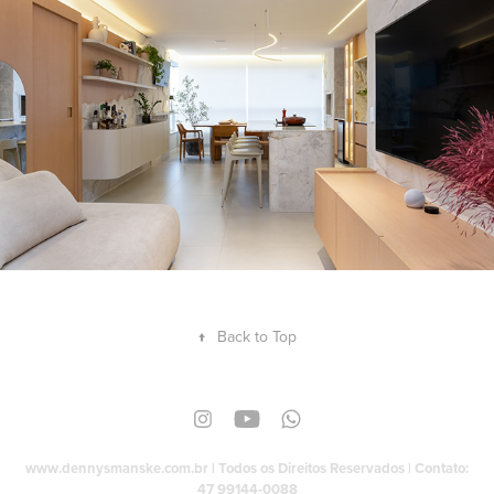
2025
↑
Back to Top
www.dennysmanske.com.br | Todos os Direitos Reservados | Contato:
47 99144-0088