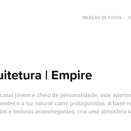
SELEÇÃO DE FOTOS
B
itetura | Empire
casal jovem e cheio de personalidade, este aparta
entes e a luz natural como protagonistas. A base 
s e texturas aconchegantes, cria uma atmosfera l