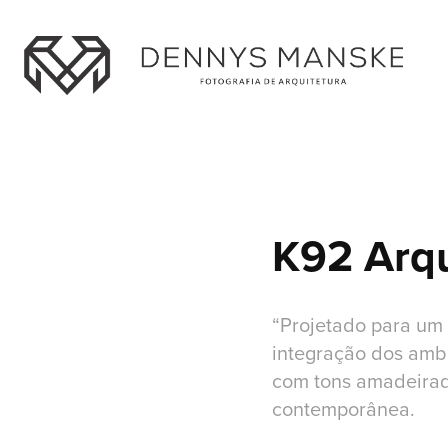
K92 Arqu
“Projetado para um 
integração dos ambi
com tons amadeirado
contemporânea.