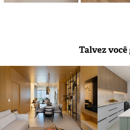
Talvez você 
Vitral Arquitetura | 
OCCH
Praia Brava
ARQU
Naveg
2025
2024