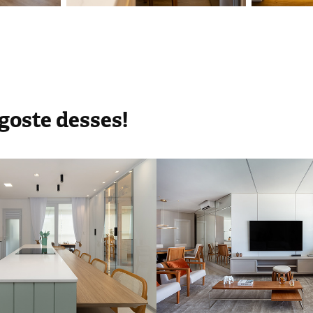
goste desses!
IO 
Micheli Dall Ro
ITETURA | 
Infinity Coast
antes
2022