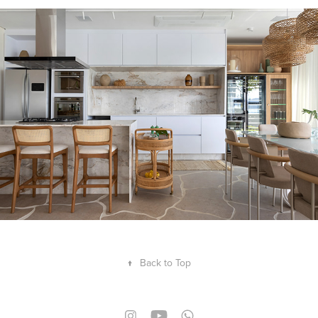
Difirenze Arquitetura | Cantuga
2025
↑
Back to Top