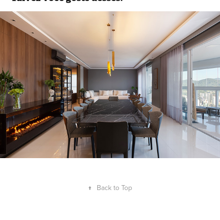
Arq. Aliciana \ Ambientha | Grand 
Trianon
2021
↑
Back to Top